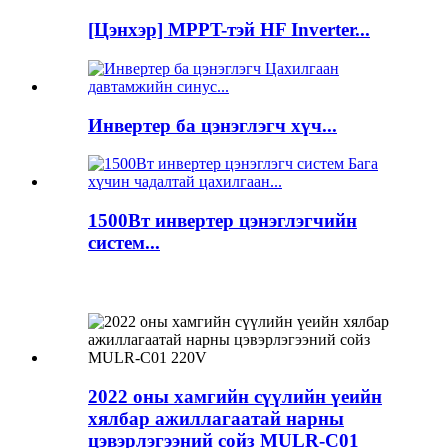
[Цэнхэр] MPPT-тэй HF Inverter...
Инвертер ба цэнэглэгч хүч...
1500Вт инвертер цэнэглэгчийн
систем...
2022 оны хамгийн сүүлийн үеийн
хялбар ажиллагаатай нарны
цэвэрлэгээний сойз MULR-C01