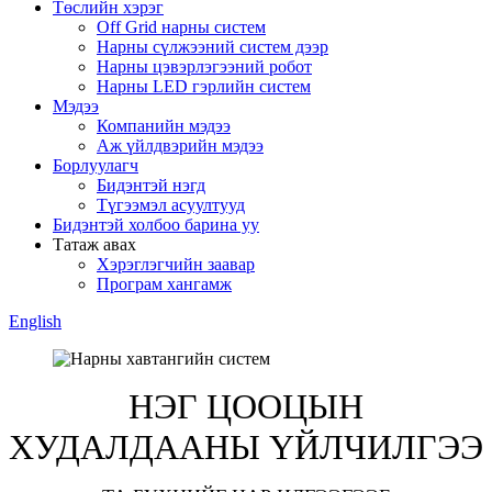
Төслийн хэрэг
Off Grid нарны систем
Нарны сүлжээний систем дээр
Нарны цэвэрлэгээний робот
Нарны LED гэрлийн систем
Мэдээ
Компанийн мэдээ
Аж үйлдвэрийн мэдээ
Борлуулагч
Бидэнтэй нэгд
Түгээмэл асуултууд
Бидэнтэй холбоо барина уу
Татаж авах
Хэрэглэгчийн заавар
Програм хангамж
English
НЭГ ЦООЦЫН
ХУДАЛДААНЫ ҮЙЛЧИЛГЭЭ