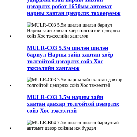
цэвэрлэх робот 1650мм автомат
нарны хавтан цэвэрлэх төхөөрөмж
MULR-C03 5.5м шилэн шилэн
бариул Нарны зайн хавтан хоёр
толгойтой цэвэрлэх сойз Хос
тэжээлийн хангамж
MULR-C03 3.5м нарны зайн
хавтан давхар толгойтой цэвэрлэх
сойз Хос тэжээлтэй