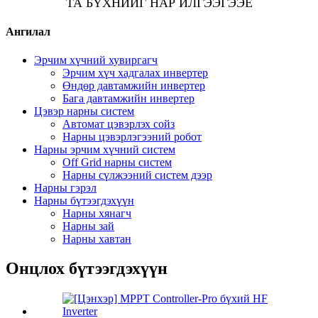
ТА БҮХНИЙГ НАР ИЛГЭЭГЭЭЕ
Ангилал
Эрчим хүчний хувиргагч
Эрчим хүч хадгалах инвертер
Өндөр давтамжийн инвертер
Бага давтамжийн инвертер
Цэвэр нарны систем
Автомат цэвэрлэх сойз
Нарны цэвэрлэгээний робот
Нарны эрчим хүчний систем
Off Grid нарны систем
Нарны сүлжээний систем дээр
Нарны гэрэл
Нарны бүтээгдэхүүн
Нарны хянагч
Нарны зай
Нарны хавтан
Онцлох бүтээгдэхүүн