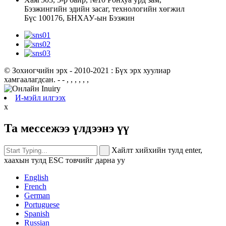
Бээжингийн эдийн засаг, технологийн хөгжил
Бүс 100176, БНХАУ-ын Бээжин
© Зохиогчийн эрх - 2010-2021 : Бүх эрх хуулиар
хамгаалагдсан.
- - , , , , , ,
И-мэйл илгээх
x
Та мессежээ үлдээнэ үү
Хайлт хийхийн тулд enter,
хаахын тулд ESC товчийг дарна уу
English
French
German
Portuguese
Spanish
Russian