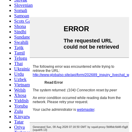
Slovenian
Somali
Samoan
Scots Gaelic
Shona
Sindhi
Sundanese
Swahili
Tajik
Tamil
Telugu
Thai
Ukrainian
Urdu
Uzbek
Vietnamese
Welsh
Xhosa
Yiddish
Yoruba
Zulu
Kinyarwanda
Tatar
Oriya