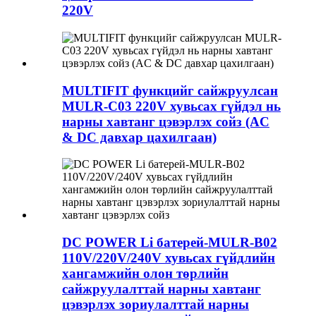
220V
MULTIFIT функцийг сайжруулсан
MULR-C03 220V хувьсах гүйдэл нь
нарны хавтанг цэвэрлэх сойз (AC
& DC давхар цахилгаан)
DC POWER Li батерей-MULR-B02
110V/220V/240V хувьсах гүйдлийн
хангамжийн олон төрлийн
сайжруулалттай нарны хавтанг
цэвэрлэх зориулалттай нарны