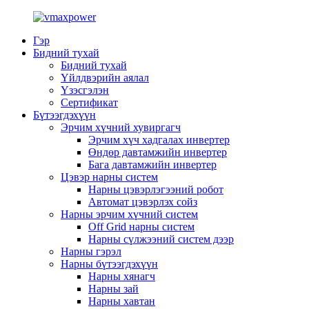
Гэр
Бидний тухай
Бидний тухай
Үйлдвэрийн аялал
Үзэсгэлэн
Сертификат
Бүтээгдэхүүн
Эрчим хүчний хувиргагч
Эрчим хүч хадгалах инвертер
Өндөр давтамжийн инвертер
Бага давтамжийн инвертер
Цэвэр нарны систем
Нарны цэвэрлэгээний робот
Автомат цэвэрлэх сойз
Нарны эрчим хүчний систем
Off Grid нарны систем
Нарны сүлжээний систем дээр
Нарны гэрэл
Нарны бүтээгдэхүүн
Нарны хянагч
Нарны зай
Нарны хавтан