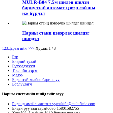
MULR-B04 7.5м шилэн шилэн
бариултай автомат цэвэр сойзны
иж бүрдэл
Нарны станц цэвэрлэх шилдэг
шийдэл
1
2
3
Дараагийн >
>>
Хуудас 1 / 3
Гэр
Бидний тухай
Бүтээгдэхүүн
Төслийн хэрэг
Мэдээ
Бидэнтэй холбоо барина уу
Борлуулагч
Нарны системийн шийдлийг асуу
Бидэнд имэйл илгээнэ үү
multifit@multifitele.com
Бидэн рүү залгаарай
0086-15801582755
Хаяг
503, 5-р байр, №10 Ронхуа урд зам,