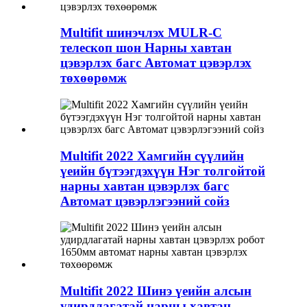
Multifit шинэчлэх MULR-C
телескоп шон Нарны хавтан
цэвэрлэх багс Автомат цэвэрлэх
төхөөрөмж
Multifit 2022 Хамгийн сүүлийн
үеийн бүтээгдэхүүн Нэг толгойтой
нарны хавтан цэвэрлэх багс
Автомат цэвэрлэгээний сойз
Multifit 2022 Шинэ үеийн алсын
удирдлагатай нарны хавтан