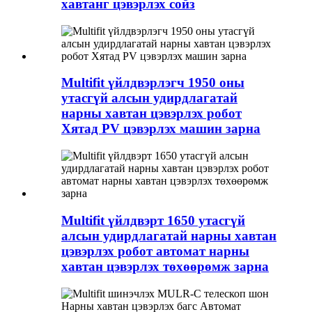
хавтанг цэвэрлэх сойз
Multifit үйлдвэрлэгч 1950 оны
утасгүй алсын удирдлагатай
нарны хавтан цэвэрлэх робот
Хятад PV цэвэрлэх машин зарна
Multifit үйлдвэрт 1650 утасгүй
алсын удирдлагатай нарны хавтан
цэвэрлэх робот автомат нарны
хавтан цэвэрлэх төхөөрөмж зарна